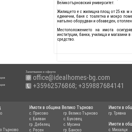
Великотърновския университет.
Жилището е с жилищна площ от 25 кв. м и 
единични, баня с тоалетна и мокро пом
напълно оборудван и обзаведен, отоплени
Местоположението на имота осигуря
институции, банки, училища и магазини в
средство.
Запитвания и оферти
office@idealhomes-bg.com
ация
+35962576868; +359887684141
ация
ц
Имоти в община Велико Търново
Имоти в об
ко
с. Присово
гр. Велико Търново
гр. Трявна
с. Балван
с. Буковец
Имоти в об
гр. Дебелец
с. Мусина
ко Търново
с. Михалци
с. Ресен
гр. Банско