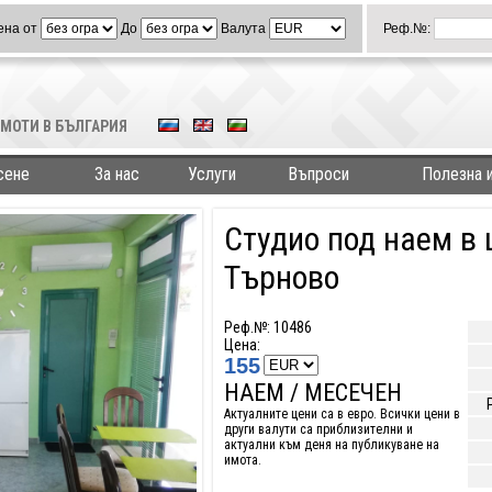
ена от
До
Валута
Реф.№:
МОТИ В БЪЛГАРИЯ
сене
За нас
Услуги
Въпроси
Полезна 
Студио под наем в
Търново
Реф.№: 10486
Цена:
155
НАЕМ / МЕСЕЧЕН
Актуалните цени са в евро. Всички цени в
други валути са приблизителни и
актуални към деня на публикуване на
имота.