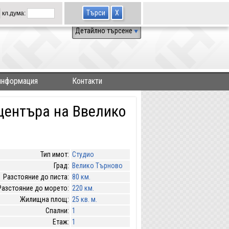
кл.дума:
Детайлно търсене
информация
Контакти
 центъра на Ввелико
Тип имот:
Студио
Град:
Велико Търново
Разстояние до писта:
80 км.
Разстояние до морето:
220 км.
Жилищна площ:
25 кв. м.
Спални:
1
Етаж:
1