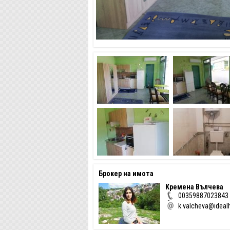
Брокер на имота
Кремена Вълчева
00359887023843
k.valcheva@idea