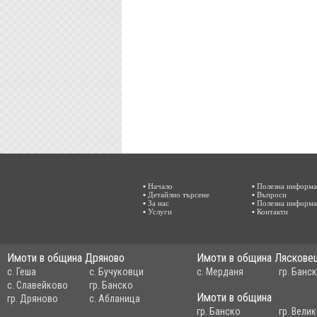
▪ Начало
▪ Полезна информ
▪ Детайлно търсене
▪ Въпроси
▪ За нас
▪ Полезна информ
▪ Услуги
▪ Контакти
Имоти в община Дряново
Имоти в община Ляскове
с. Геша
с. Бучуковци
с. Мерданя
гр. Банс
с. Славейково
гр. Банско
Имоти в община
гр. Дряново
с. Абланица
гр. Банско
гр. Вели