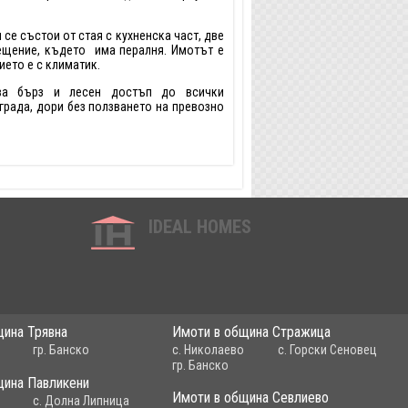
се състои от стая с кухненска част, две
ещение, където има пералня. Имотът е
ето е с климатик.
ва бърз и лесен достъп до всички
 града, дори без ползването на превозно
IDEAL HOMES
щина Трявна
Имоти в община Стражица
гр. Банско
с. Николаево
с. Горски Сеновец
гр. Банско
щина Павликени
Имоти в община Севлиево
с. Долна Липница