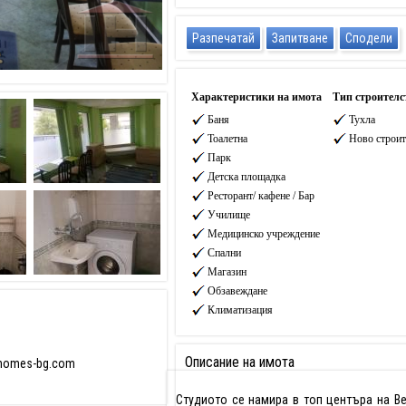
Разпечатай
Запитване
Сподели
Характеристики на имота
Тип строителс
Баня
Тухла
Тоалетна
Ново строит
Парк
Детска площадка
Ресторант/ кафене / Бар
Училище
Медицинско учреждение
Спални
Магазин
Обзавеждане
Климатизация
Описание на имота
lhomes-bg.com
Студиото се намира в топ центъра на Ве