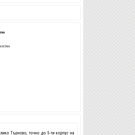
тво
елство
лико Търново, точно до 5-ти корпус на