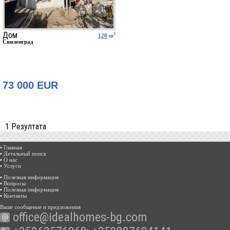
Дом
2
120
m
Свиленград
73 000 EUR
1 Резултата
▪ Главная
▪ Детальный поиск
▪ О нас
▪ Услуги
▪ Полезная информация
▪ Вопросы
▪ Полезная информация
▪ Контакты
Ваше сообщение и предложения
office@idealhomes-bg.com