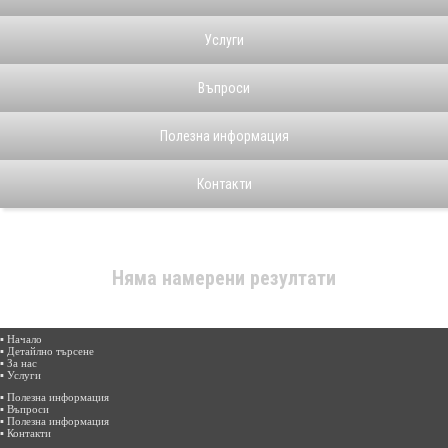
Услуги
Въпроси
Полезна информация
Контакти
Няма намерени резултати
▪ Начало
▪ Детайлно търсене
▪ За нас
▪ Услуги
▪ Полезна информация
▪ Въпроси
▪ Полезна информация
▪ Контакти