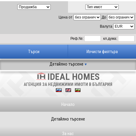
Цена от
До
Валута
Реф.№:
кл.дума:
Детайлно търсене
IDEAL HOMES
АГЕНЦИЯ ЗА НЕДВИЖИМИ ИМОТИ В БЪЛГАРИЯ
Начало
Детайлно търсене
За нас