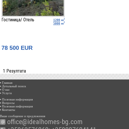
Гостиница/ Отель
2
1200
m
2
5000
m
78 500 EUR
1 Резултата
▪ Главная
▪ Детальный поиск
▪ О нас
▪ Услуги
▪ Полезная информация
▪ Вопросы
▪ Полезная информация
▪ Контакты
Ваше сообщение и предложения
office@idealhomes-bg.com